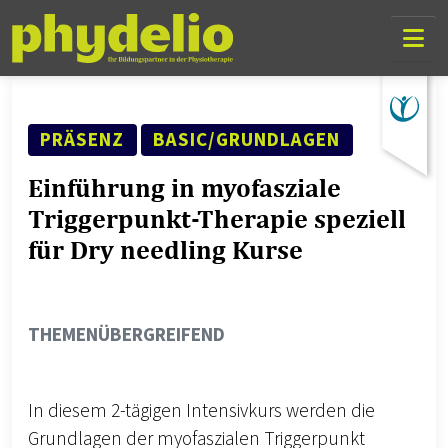
Skip Links
Skip to content
Skip to mobile navigation
Go to website search page
SEMINAR ART
FORTSCHRITTSLEVEL
PRÄSENZ
BASIC/GRUNDLAGEN
Einführung in myofasziale
Triggerpunkt-Therapie speziell
für Dry needling Kurse
THEMENGEBIET
THEMENÜBERGREIFEND
In diesem 2-tägigen Intensivkurs werden die
Grundlagen der myofaszialen Triggerpunkt