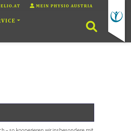
ELIO.AT
MEIN PHYSIO AUSTRIA
RVICE
WEBSITE 
ich – so kooperieren wir insbesondere mit