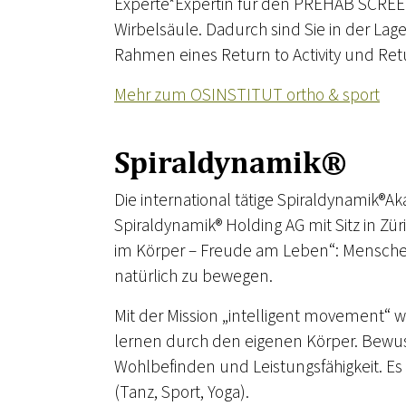
Experte*Expertin für den PREHAB SCREEN®
Wirbelsäule. Dadurch sind Sie in der Lag
Rahmen eines Return to Activity und Retu
Mehr zum OSINSTITUT ortho & sport
Spiraldynamik®
Die international tätige Spiraldynamik®Akad
Spiraldynamik® Holding AG mit Sitz in Zür
im Körper – Freude am Leben“: Menschen 
natürlich zu bewegen.
Mit der Mission „intelligent movement“ 
lernen durch den eigenen Körper. Bewuss
Wohlbefinden und Leistungsfähigkeit. 
(Tanz, Sport, Yoga).