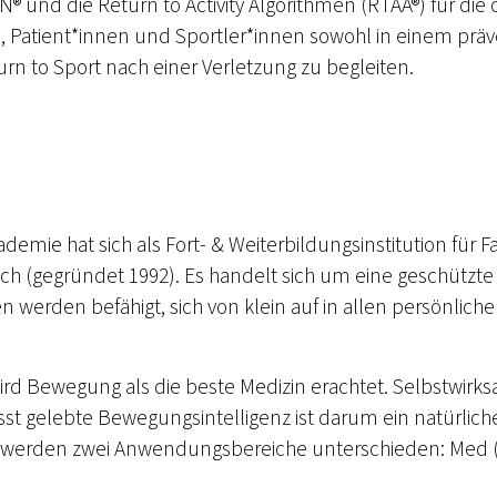
 und die Return to Activity Algorithmen (RTAA®) für die 
e, Patient*innen und Sportler*innen sowohl in einem präv
rn to Sport nach einer Verletzung zu begleiten.
emie hat sich als Fort- & Weiterbildungsinstitution für Fach
ich (gegründet 1992). Es handelt sich um eine geschützte M
werden befähigt, sich von klein auf in allen persönlich
wird Bewegung als die beste Medizin erachtet. Selbstwi
t gelebte Bewegungsintelligenz ist darum ein natürlich
Es werden zwei Anwendungsbereiche unterschieden: Med