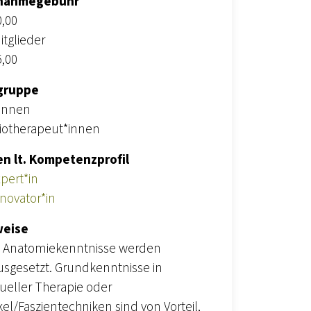
lnahmegebühr
0,00
itglieder
5,00
gruppe
*innen
iotherapeut*innen
en lt. Kompetenzprofil
pert*in
novator*in
weise
 Anatomiekenntnisse werden
usgesetzt. Grundkenntnisse in
eller Therapie oder
el/Faszientechniken sind von Vorteil,