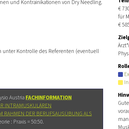
Tei
onen und Kontrainikationen von Dry Needling.
€ 73
für M
€ 58
Ziel
Ärzt
 unter Kontrolle des Referenten (eventuell
Phys
Roll
Ex
In
Hin
ysio Austria
FACHINFORMATION
Gute
R INTRAMUSKULÄREN
vora
IM RAHMEN DER BERUFSAUSÜBUNG ALS
manu
orie : Praxis = 50:50.
Musk