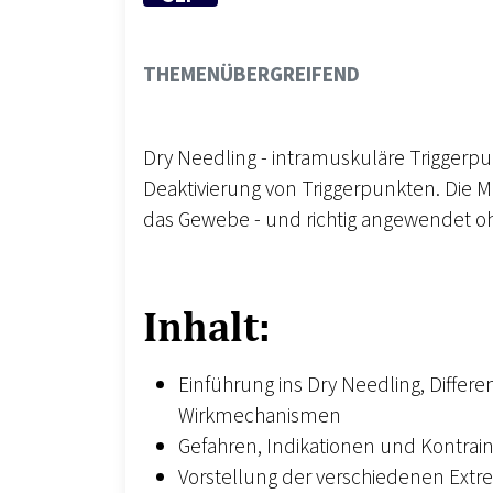
THEMENGEBIET
THEMENÜBERGREIFEND
Dry Needling - intramuskuläre Triggerpunk
Deaktivierung von Triggerpunkten. Die 
das Gewebe - und richtig angewendet o
Inhalt:
Einführung ins Dry Needling, Diffe
Wirkmechanismen
Gefahren, Indikationen und Kontrai
Vorstellung der verschiedenen Ext