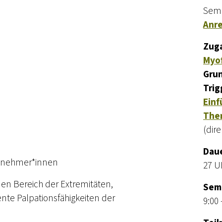
Semi
Anre
Zug
Myof
Grun
Trig
Einf
Ther
(dire
Dau
ilnehmer*innen
27 U
en Bereich der Extremitäten,
Sem
lente Palpationsfähigkeiten der
9:00 