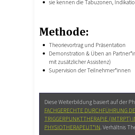
sie kennen die Tabuzonen, Indikati
Methode:
Theorievortrag und Präsentation
Demonstration & Üben an Partner*in
mit zusätzlicher Assistenz)
Supervision der Teilnehmer*innen
Diese Weiterbildung basiert auf der Ph
FACHGERECHTE DURCHFÜHRUNG DE
TRIGGERPUNKTTHERAPIE (IMTRPT) 
PHYSIOTHERAPEUT*IN
. Verhältnis The