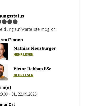
hungsstatus
ldung auf Warteliste möglich
erent*innen
Mathias Meusburger
ZU MATHIAS MEUSBURGER
MEHR LESEN
Victor Rebhan BSc
ZU VICTOR REBHAN BSC
MEHR LESEN
in(e)
20.09
-
Di., 22.09.2026
nar Ort