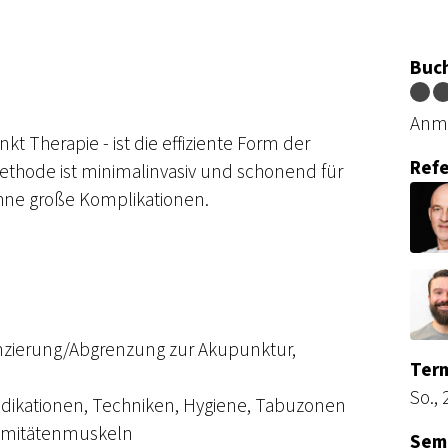
Buc
Anme
t Therapie - ist die effiziente Form der
Ref
Methode ist minimalinvasiv und schonend für
hne große Komplikationen.
renzierung/Abgrenzung zur Akupunktur,
Term
So., 
ndikationen, Techniken, Hygiene, Tabuzonen
remitätenmuskeln
Semi