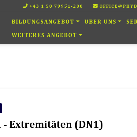
+43 1 58 79951-200
OFFICE@PHYD
MAIN NAVIGATION
BILDUNGSANGEBOT
ÜBER UNS
SE
WEITERES ANGEBOT
L
 - Extremitäten (DN1)