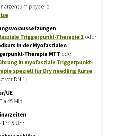
narzentum phydelio
ise
angsvoraussetzungen
asziale Triggerpunkt-Therapie 1
oder
dkurs in der Myofaszialen
gerpunkt-Therapie MTT
oder
ührung in myofasziale Triggerpunkt-
apie speziell für Dry needling Kurse
kt vor DN 1)
er/UE
E à 45 Min.
inarzeiten
- 17:15 Uhr