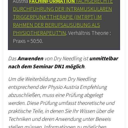
Austria
FACHINFORMATION
FACHGERECHTE
DURCHFÜHRUNG DER INTRAMUSKULÄREN
TRIGGERPUNKTTHERAPIE (IMTRPT) IM
RAHMEN DER BERUFSAUSÜBUNG ALS
PHYSIOTHERAPEUT*IN
. Verhältnis Theorie :
Praxis = 50:50.
Das
Anwenden
von Dry Needling ist
unmittelbar
nach dem Seminar DN1 möglich
.
Um die Weiterbildung zum Dry Needling
entsprechend der Physio Austria Empfehlung
abzuschließen, muss eine Prüfung abgelegt
werden. Diese Prüfung umfasst theoretische und
praktische Teile, in denen Sie Ihr Wissen über die
Techniken und deren Anwendung unter Beweis
stellen müssen. Informationen zu möglichen