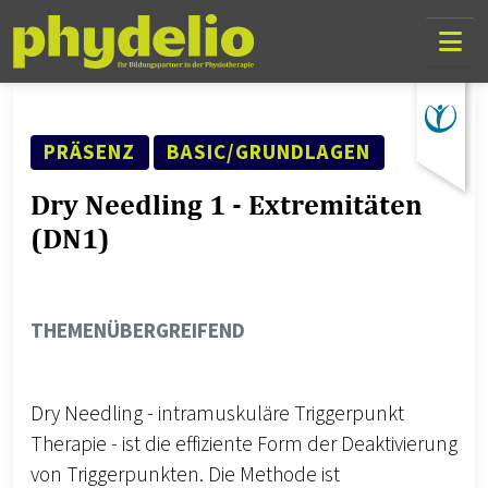
Skip Links
Skip to content
Skip to mobile navigation
Go to website search page
SEMINAR ART
FORTSCHRITTSLEVEL
PRÄSENZ
BASIC/GRUNDLAGEN
Dry Needling 1 - Extremitäten
(DN1)
THEMENGEBIET
THEMENÜBERGREIFEND
Dry Needling - intramuskuläre Triggerpunkt
Therapie - ist die effiziente Form der Deaktivierung
von Triggerpunkten. Die Methode ist