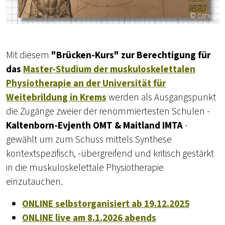
© canva
Mit diesem
"Brücken-Kurs" zur Berechtigung für
das
Master-Studium der muskuloskelettalen
Physiotherapie an der Universität für
Weitebrildung in Krems
werden als Ausgangspunkt
die Zugänge zweier der renommiertesten Schulen -
Kaltenborn-Evjenth OMT & Maitland IMTA
-
gewählt um zum Schuss mittels Synthese
kontextspezifisch, -übergreifend und kritisch gestärkt
in die muskuloskelettale Physiotherapie
einzutauchen.
ONLINE selbstorganisiert ab 19.12.2025
ONLINE live am
8.1.2026 a
bends