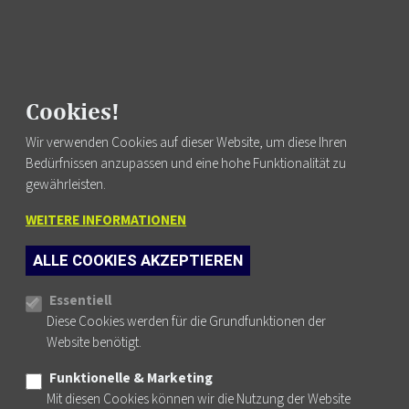
Fortbildung finden
Cookies!
Wir verwenden Cookies auf dieser Website, um diese Ihren
Bedürfnissen anzupassen und eine hohe Funktionalität zu
FUSSZEILENMENÜ
AGB
gewährleisten.
DATENSCHUTZ
WEITERE INFORMATIONEN
IMPRESSUM
NEWSLETTER
ALLE COOKIES AKZEPTIEREN
KONTAKT
Cookie-Einstellungen
Essentiell
Diese Cookies werden für die Grundfunktionen der
Website benötigt.
Funktionelle & Marketing
PHYSIO AUSTRIA AUF FACEBOOK
PHYSIO AUSTRIA AUF INSTAGRAM
PHYSIO AUSTRIA AUF YOUTUBE
PHYSIO AUSTRIA AUF LINKEDIN
Mit diesen Cookies können wir die Nutzung der Website