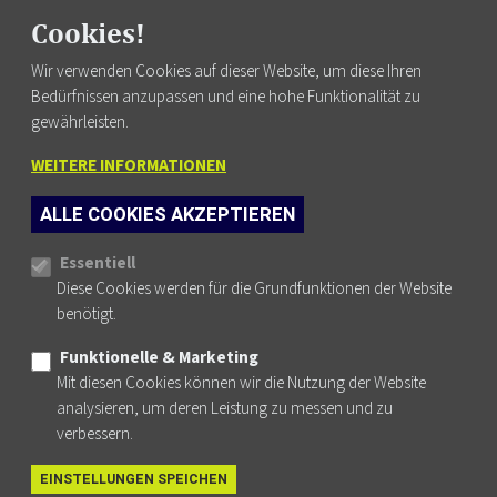
FUSSZEILENMENÜ
AGB
Cookies!
DATENSCHUTZ
Wir verwenden Cookies auf dieser Website, um diese Ihren
IMPRESSUM
Bedürfnissen anzupassen und eine hohe Funktionalität zu
NEWSLETTER
gewährleisten.
KONTAKT
WEITERE INFORMATIONEN
ALLE COOKIES AKZEPTIEREN
Cookie-Einstellungen
Essentiell
PHYSIO AUSTRIA AUF FACEBOOK
PHYSIO AUSTRIA AUF INSTAGRAM
PHYSIO AUSTRIA AUF YOUTUBE
PHYSIO AUSTRIA AUF LINKEDIN
Diese Cookies werden für die Grundfunktionen der Website
benötigt.
Funktionelle & Marketing
Mit diesen Cookies können wir die Nutzung der Website
© PHYDELIO.AT 2026
analysieren, um deren Leistung zu messen und zu
WEBSITE BY WEBSHAPERS.CC
verbessern.
EINSTELLUNGEN SPEICHEN