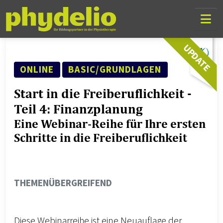
Skip Links
Skip to content
Skip to mobile navigation
Go to website search page
UPDATE
SEMINAR ART
FORTSCHRITTSLEVEL
ONLINE
BASIC/GRUNDLAGEN
Start in die Freiberuflichkeit -
Teil 4: Finanzplanung
Eine Webinar-Reihe für Ihre ersten
Schritte in die Freiberuflichkeit
THEMENGEBIET
THEMENÜBERGREIFEND
Diese Webinarreihe ist eine Neuauflage der