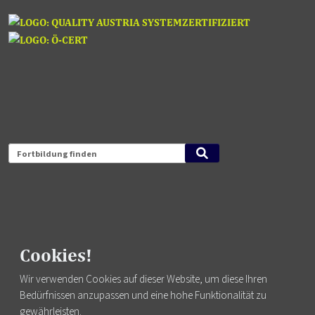
Fortbildung finden
FUSSZEILENMENÜ
AGB
Cookies!
DATENSCHUTZ
Wir verwenden Cookies auf dieser Website, um diese Ihren
IMPRESSUM
Bedürfnissen anzupassen und eine hohe Funktionalität zu
NEWSLETTER
gewährleisten.