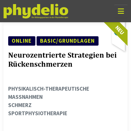
Skip Links
Skip to content
Skip to mobile navigation
Go to website search page
NEU
SEMINAR ART
FORTSCHRITTSLEVEL
ONLINE
BASIC/GRUNDLAGEN
Neurozentrierte Strategien bei
Rückenschmerzen
THEMENGEBIET
PHYSIKALISCH-THERAPEUTISCHE
MASSNAHMEN
SCHMERZ
SPORTPHYSIOTHERAPIE