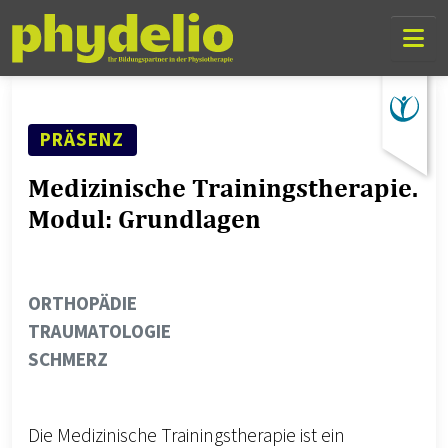
Skip Links
Skip to content
Skip to mobile navigation
Go to website search page
SEMINAR ART
PRÄSENZ
Medizinische Trainingstherapie.
Modul: Grundlagen
THEMENGEBIET
ORTHOPÄDIE
TRAUMATOLOGIE
SCHMERZ
Die Medizinische Trainingstherapie ist ein