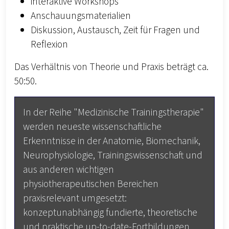
interaktive Workshops
Anschauungsmaterialien
Diskussion, Austausch, Zeit für Fragen und
Reflexion
Das Verhältnis von Theorie und Praxis beträgt ca.
50:50.
In der Reihe "Medizinische Trainingstherapie"
werden neueste wissenschaftliche
Erkenntnisse in der Anatomie, Biomechanik,
Neurophysiologie, Trainingswissenschaft und
aus anderen wichtigen
physiotherapeutischen Bereichen
praxisrelevant umgesetzt:
konzeptunabhängig fundierte, theoretische
und praktische up-to-date-Fortbildungen.