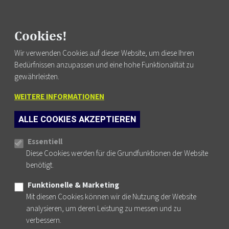
FUSSZEILENMENÜ
AGB
DATENSCHUTZ
Cookies!
IMPRESSUM
Wir verwenden Cookies auf dieser Website, um diese Ihren
NEWSLETTER
Bedürfnissen anzupassen und eine hohe Funktionalität zu
KONTAKT
gewährleisten.
WEITERE INFORMATIONEN
ALLE COOKIES AKZEPTIEREN
PHYSIO AUSTRIA AUF FACEBOOK
PHYSIO AUSTRIA AUF INSTAGRAM
PHYSIO AUSTRIA AUF YOUTUBE
PHYSIO AUSTRIA AUF LINKEDIN
Cookie-Einstellungen
Essentiell
Diese Cookies werden für die Grundfunktionen der Website
benötigt.
Funktionelle & Marketing
© PHYDELIO.AT 2026
Mit diesen Cookies können wir die Nutzung der Website
WEBSITE BY WEBSHAPERS.CC
analysieren, um deren Leistung zu messen und zu
verbessern.