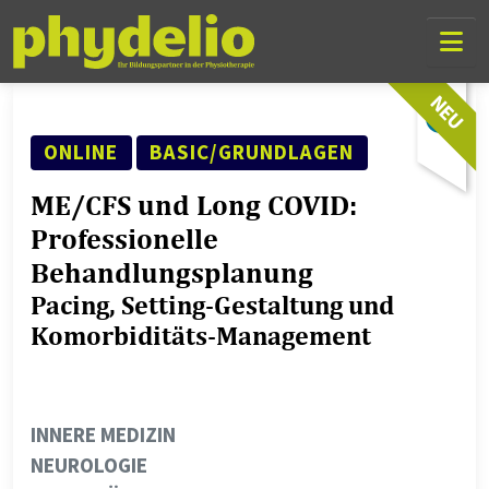
Skip Links
Skip to content
Skip to mobile navigation
Go to website search page
NEU
SEMINAR ART
FORTSCHRITTSLEVEL
ONLINE
BASIC/GRUNDLAGEN
ME/CFS und Long COVID:
Professionelle
Behandlungsplanung
Pacing, Setting-Gestaltung und
Komorbiditäts-Management
THEMENGEBIET
INNERE MEDIZIN
NEUROLOGIE