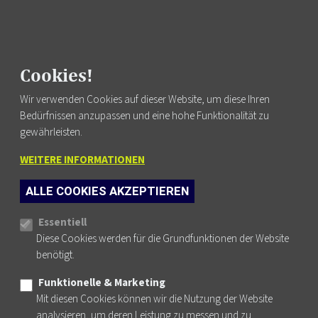
FUSSZEILENMENÜ
AGB
DATENSCHUTZ
Cookies!
IMPRESSUM
NEWSLETTER
Wir verwenden Cookies auf dieser Website, um diese Ihren
KONTAKT
Bedürfnissen anzupassen und eine hohe Funktionalität zu
gewährleisten.
WEITERE INFORMATIONEN
ALLE COOKIES AKZEPTIEREN
PHYSIO AUSTRIA AUF FACEBOOK
PHYSIO AUSTRIA AUF INSTAGRAM
PHYSIO AUSTRIA AUF YOUTUBE
PHYSIO AUSTRIA AUF LINKEDIN
Cookie-Einstellungen
Essentiell
Diese Cookies werden für die Grundfunktionen der Website
benötigt.
© PHYDELIO.AT 2026
Funktionelle & Marketing
WEBSITE BY WEBSHAPERS.CC
Mit diesen Cookies können wir die Nutzung der Website
analysieren, um deren Leistung zu messen und zu