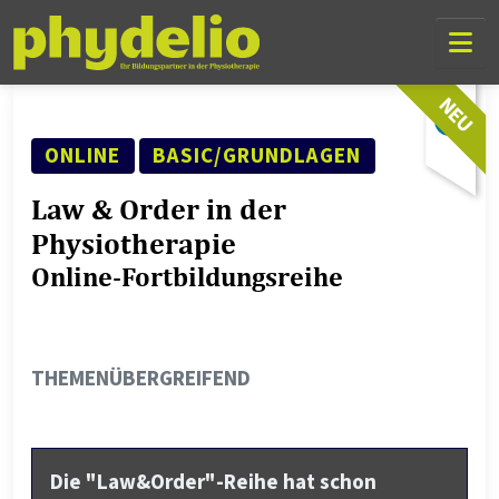
Skip Links
Skip to content
Skip to mobile navigation
Go to website search page
NEU
SEMINAR ART
FORTSCHRITTSLEVEL
ONLINE
BASIC/GRUNDLAGEN
Law & Order in der
Physiotherapie
Online-Fortbildungsreihe
THEMENGEBIET
THEMENÜBERGREIFEND
Die "Law&Order"-Reihe hat schon