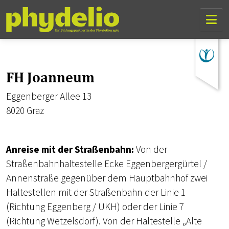
Skip Links
Skip to content
Skip to mobile navigation
Go to website search page
FH Joanneum
Eggenberger Allee 13
8020 Graz
Anreise mit der Straßenbahn:
Von der
Straßenbahnhaltestelle Ecke Eggenbergergürtel /
Annenstraße gegenüber dem Hauptbahnhof zwei
Haltestellen mit der Straßenbahn der Linie 1
(Richtung Eggenberg / UKH) oder der Linie 7
(Richtung Wetzelsdorf). Von der Haltestelle „Alte