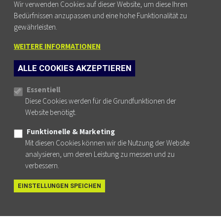
Fortbildung finden
Wir verwenden Cookies auf dieser Website, um diese Ihren
Bedürfnissen anzupassen und eine hohe Funktionalität zu
gewährleisten.
WEITERE INFORMATIONEN
FUSSZEILENMENÜ
AGB
ALLE COOKIES AKZEPTIEREN
DATENSCHUTZ
Cookie-Einstellungen
IMPRESSUM
Essentiell
Diese Cookies werden für die Grundfunktionen der
NEWSLETTER
Website benötigt.
KONTAKT
Funktionelle & Marketing
Mit diesen Cookies können wir die Nutzung der Website
analysieren, um deren Leistung zu messen und zu
verbessern.
PHYSIO AUSTRIA AUF FACEBOOK
PHYSIO AUSTRIA AUF INSTAGRAM
PHYSIO AUSTRIA AUF YOUTUBE
PHYSIO AUSTRIA AUF LINKEDIN
EINSTELLUNGEN SPEICHEN