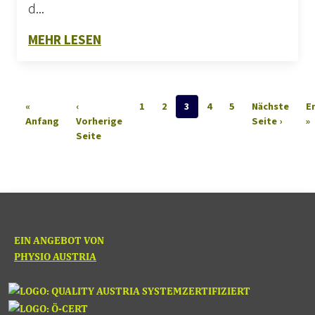
d...
ZU MTD-GESETZ NEU 2024
MEHR LESEN
Seitennummerierung
«
‹
1
2
3
4
5
Nächste
E
Erste Seite
Nächst
L
Anfang
Vorherige
Seite ›
»
Vorherige Seite
Seite
EIN ANGEBOT VON
PHYSIO AUSTRIA